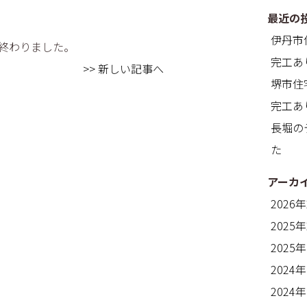
最近の
伊丹市
終わりました。
完工あ
>> 新しい記事へ
堺市住
完工あ
長堀の
た
アーカ
2026
2025
2025
2024
2024