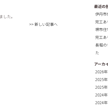
最近の
伊丹市
ました。
完工あ
>> 新しい記事へ
堺市住
完工あ
長堀の
た
アーカ
2026
2025
2025
2024
2024