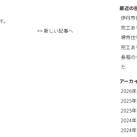
最近の
伊丹市
す。
完工あ
>> 新しい記事へ
堺市住
完工あ
長堀の
た
アーカ
2026
2025
2025
2024
2024