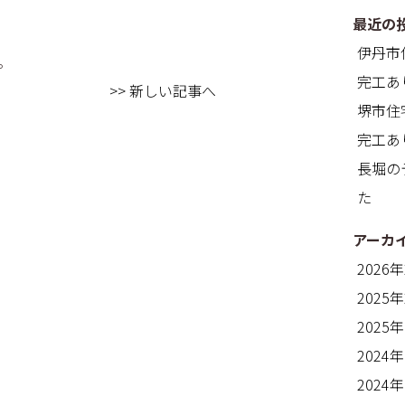
最近の
伊丹市
。
完工あ
>> 新しい記事へ
堺市住
完工あ
長堀の
た
アーカ
2026
2025
2025
2024
2024